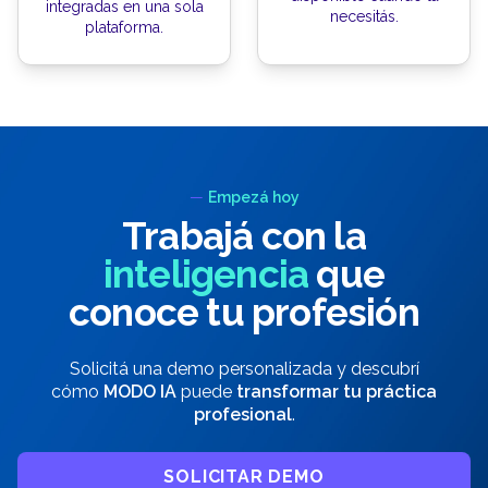
integradas en una sola
necesitás.
plataforma.
—
Empezá hoy
Trabajá con la
inteligencia
que
conoce tu profesión
Solicitá una demo personalizada y descubrí
cómo
MODO IA
puede
transformar tu práctica
profesional
.
SOLICITAR DEMO